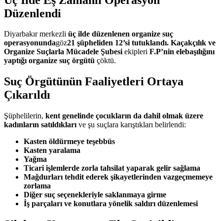
Düzenlendi
Diyarbakır merkezli
üç ilde düzenlenen organize suç
operasyonunda
göz
21 şüpheliden 12’si tutuklandı.
Kaçakçılık ve
Organize Suçlarla Mücadele Şubesi
ekipleri
F.P’nin elebaşılığını
yaptığı organize suç örgütü
çöktü.
Suç Örgütünün Faaliyetleri Ortaya
Çıkarıldı
Şüphelilerin,
kent genelinde çocukların da dahil olmak üzere
kadınların satıldıkları
ve şu suçlara karıştıkları belirlendi:
Kasten öldürmeye teşebbüs
Kasten yaralama
Yağma
Ticari işlemlerde zorla tahsilat yaparak gelir sağlama
Mağdurları tehdit ederek şikayetlerinden vazgeçmemeye
zorlama
Diğer suç seçenekleriyle saklanmaya girme
İş parçaları ve konutlara yönelik saldırı düzenlemesi