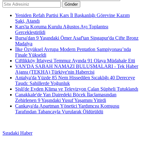
Yeniden Refah Partisi Kars İl Başkanlığı Görevine Kazım
Şaki, Atandı
Kars'ta Koruma Kurulu Ağustos Ayı Toplantısı
Gerçekleştirildi
Bursa'dan 9 Yaşındaki Ömer Asaf'tan Singapur'da Çifte Bronz
Madalya
İlke Özyüksel Avrupa Modern Pentatlon Şampiyonası’nda
Finale Yükseldi
Çiftlikköy İtfaiyesi Temmuz Ayında 91 Olaya Müdahale Etti
VAN'DA SABAH NAMAZI BULUŞMALARI - Tek Haber
Ajansı (TEKHA) Türkiye'nin Habercisi
Antalya'da Yüzde 85 Nem Hissedilen Sıcaklığı 40 Dereceye
Taşıdı: Sahillerde Yoğunluk
Şişli'de Evden Klima ve Televizyon Çalan Şüpheli Tutuklandı
Çanakkale'de Yan Dairedeki Böcek İlaçlamasından
Zehirlenen 9 Yaşındaki Yusuf Yaşamını Yitirdi
Çankaya'da Apartman Yönetici Yardımcısı Komşusu
Tarafından Tabancayla Vurularak Öldürüldü
Sıradaki Haber