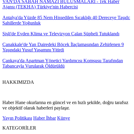
VAN'DA SABAH NAMAZI BULUŞMALARI - Tek Haber
Ajansı (TEKHA) Türkiye'nin Habercisi
Antalya'da Yüzde 85 Nem Hissedilen Sıcaklığı 40 Dereceye Taşıdı:
Sahillerde Yoğunluk
Şişli'de Evden Klima ve Televizyon Çalan Şüpheli Tutuklandı
Çanakkale'de Yan Dairedeki Böcek İlaçlamasından Zehirlenen 9
Yaşındaki Yusuf Yaşamını Yitirdi
Çankaya'da Apartman Yönetici Yardımcısı Komşusu Tarafından
Tabancayla Vurularak Öldürüldü
HAKKIMIZDA
Haber Hane okurlarına en güncel ve en hızlı şekilde, doğru tarafsız
ve objektif olarak haberleri paylaşır.
Yayın Politikası
Haber İhbar
Künye
KATEGORİLER