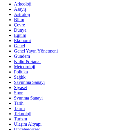
Arkeoloji
Asayiş
Astroloji
Bilim
Çevre
Dünya
Eğitim
Ekonomi
Genel
Genel Yayın Yönetmeni
Gündem
Kültür& Sanat
Meteoroloji
Politika
Sağlık
Savunma Sanayi
Siyaset
Spor
Svunma Sanayi
Tarih
Tarım
Teknoloji
Turizm
Ulaşım Altyapı
Uncategorized