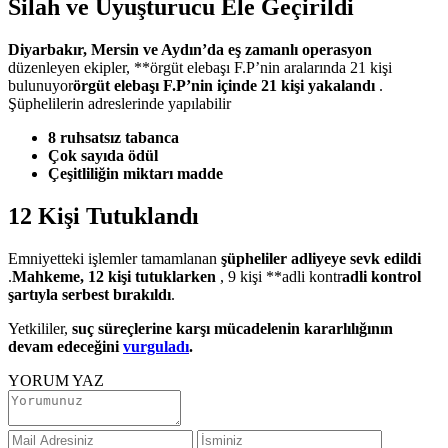
Silah ve Uyuşturucu Ele Geçirildi
Diyarbakır, Mersin ve Aydın’da eş zamanlı operasyon
düzenleyen ekipler, **örgüt elebaşı F.P’nin aralarında 21 kişi
bulunuyor
örgüt elebaşı F.P’nin içinde 21 kişi yakalandı
.
Şüphelilerin adreslerinde yapılabilir
8 ruhsatsız tabanca
Çok sayıda ödül
Çeşitliliğin miktarı madde
12 Kişi Tutuklandı
Emniyetteki işlemler tamamlanan
şüpheliler adliyeye sevk edildi
.
Mahkeme, 12 kişi tutuklarken
, 9 kişi **adli kontr
adli kontrol
şartıyla serbest bırakıldı
.
Yetkililer,
suç süreçlerine karşı mücadelenin kararlılığının
devam edeceğini
vurguladı
.
YORUM YAZ