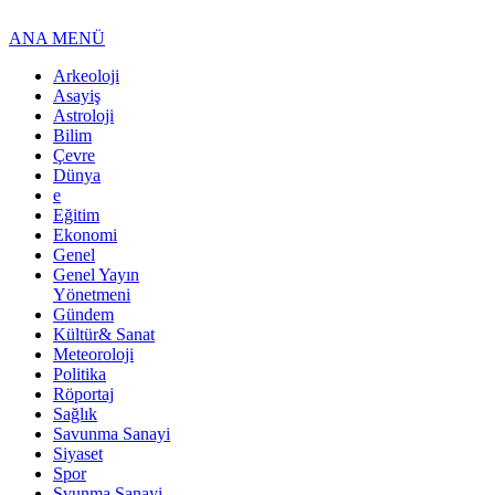
ANA MENÜ
Arkeoloji
Asayiş
Astroloji
Bilim
Çevre
Dünya
e
Eğitim
Ekonomi
Genel
Genel Yayın
Yönetmeni
Gündem
Kültür& Sanat
Meteoroloji
Politika
Röportaj
Sağlık
Savunma Sanayi
Siyaset
Spor
Svunma Sanayi