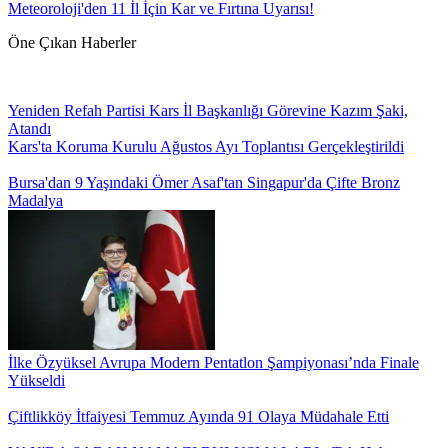
Meteoroloji'den 11 İl İçin Kar ve Fırtına Uyarısı!
Öne Çıkan Haberler
Yeniden Refah Partisi Kars İl Başkanlığı Görevine Kazım Şaki,
Atandı
Kars'ta Koruma Kurulu Ağustos Ayı Toplantısı Gerçekleştirildi
Bursa'dan 9 Yaşındaki Ömer Asaf'tan Singapur'da Çifte Bronz
Madalya
İlke Özyüksel Avrupa Modern Pentatlon Şampiyonası’nda Finale
Yükseldi
Çiftlikköy İtfaiyesi Temmuz Ayında 91 Olaya Müdahale Etti