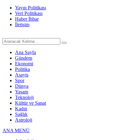
Yayın Politikası
Veri Politikası
Haber İhbar
İletişim
Ana Sayfa
Gündem
Ekonomi
Politika
Asayiş
Spor
Dünya
Yaşam
Teknoloji
Kültür ve Sanat
Kadın
Sağlık
Astroloji
ANA MENÜ