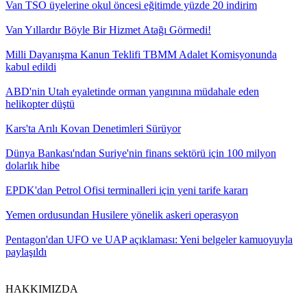
Van TSO üyelerine okul öncesi eğitimde yüzde 20 indirim
Van Yıllardır Böyle Bir Hizmet Atağı Görmedi!
Milli Dayanışma Kanun Teklifi TBMM Adalet Komisyonunda
kabul edildi
ABD'nin Utah eyaletinde orman yangınına müdahale eden
helikopter düştü
Kars'ta Arılı Kovan Denetimleri Sürüyor
Dünya Bankası'ndan Suriye'nin finans sektörü için 100 milyon
dolarlık hibe
EPDK'dan Petrol Ofisi terminalleri için yeni tarife kararı
Yemen ordusundan Husilere yönelik askeri operasyon
Pentagon'dan UFO ve UAP açıklaması: Yeni belgeler kamuoyuyla
paylaşıldı
HAKKIMIZDA