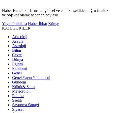
Haber Hane okurlarına en güncel ve en hızlı şekilde, doğru tarafsız
ve objektif olarak haberleri paylaşır.
Yayın Politikası
Haber İhbar
Künye
KATEGORİLER
Arkeoloji
Asayiş
Astroloji
Bilim
Çevre
Dünya
Eğitim
Ekonomi
Genel
Genel Yayın Yönetmeni
Gündem
Kültür& Sanat
Meteoroloji
Politika
Sağlık
Savunma Sanayi
Siyaset