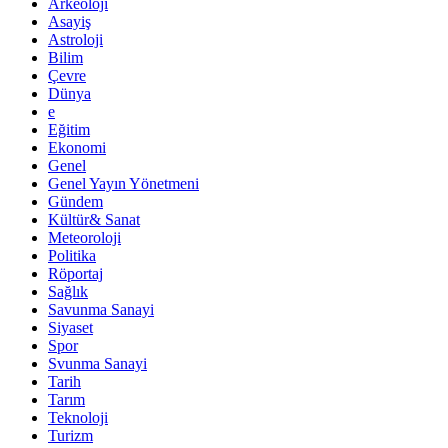
Arkeoloji
Asayiş
Astroloji
Bilim
Çevre
Dünya
e
Eğitim
Ekonomi
Genel
Genel Yayın Yönetmeni
Gündem
Kültür& Sanat
Meteoroloji
Politika
Röportaj
Sağlık
Savunma Sanayi
Siyaset
Spor
Svunma Sanayi
Tarih
Tarım
Teknoloji
Turizm