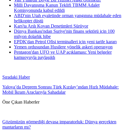
Milli Dayanışma Kanun Teklifi TBMM Adalet
Komisyonunda kabul edildi
ABD'nin Utah eyaletinde orman yangınına müdahale eden
helikopter düştü
Kars'ta Arılı Kovan Denetimleri Sürüyor
Dünya Bankası'ndan Suriye'nin finans sektörü için 100
milyon dolarlık hibe
EPDK'dan Petrol Ofisi terminalleri için yeni tarife kararı
Yemen ordusundan Husilere yönelik askeri operasyon
Pentagon'dan UFO ve UAP açıklaması: Yeni belgeler
kamuoyuyla paylaşıldı
Sıradaki Haber
Yalova’da Deprem Sonrası Türk Kızılay’ından Hızlı Müdahale:
Mobil İkram Araçlarıyla Sahadalar
Öne Çıkan Haberler
Gözümüzün görmediği devasa imparatorluk: Dünya gerçekten
mantarların mı?