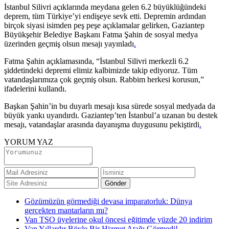
İstanbul Silivri açıklarında meydana gelen 6.2 büyüklüğündeki
deprem, tüm Türkiye’yi endişeye sevk etti. Depremin ardından
birçok siyasi isimden peş peşe açıklamalar gelirken, Gaziantep
Büyükşehir Belediye Başkanı Fatma Şahin de sosyal medya
üzerinden geçmiş olsun mesajı yayınladı
.
Fatma Şahin açıklamasında, “İstanbul Silivri merkezli 6.2
şiddetindeki depremi elimiz kalbimizde takip ediyoruz. Tüm
vatandaşlarımıza çok geçmiş olsun. Rabbim herkesi korusun,”
ifadelerini kullandı.
Başkan Şahin’in bu duyarlı mesajı kısa sürede sosyal medyada da
büyük yankı uyandırdı. Gaziantep’ten İstanbul’a uzanan bu destek
mesajı, vatandaşlar arasında dayanışma duygusunu pekiştirdi
.
YORUM YAZ
Gözümüzün görmediği devasa imparatorluk: Dünya
gerçekten mantarların mı?
Van TSO üyelerine okul öncesi eğitimde yüzde 20 indirim
Van Yıllardır Böyle Bir Hizmet Atağı Görmedi!