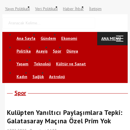
Yayın Politikası
Veri Politikası
Haber İhbar
İletişim
Ana Sayfa
Gündem
Ekonomi
ANA MENÜ
Politika
Asayiş
Spor
Dünya
Yaşam
Teknoloji
Kültür ve Sanat
Kadın
Sağlık
Astroloji
Spor
Kulüpten Yanıltıcı Paylaşımlara Tepki:
Galatasaray Maçına Özel Prim Yok