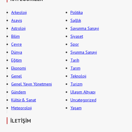
Arkeoloji
Politika
Asayiş
Sağlık
Astroloji
Savunma Sanayi
Bilim
Siyaset
Çevre
Spor
Dünya
Svunma Sanayi
Eğitim
Tarih
Ekonomi
Tarım
Genel
Teknoloji
Genel Yayın Yönetmeni
Turizm
Gündem
Ulaşım Altyapı
Kültür& Sanat
Uncategorized
Meteoroloji
Yaşam
İLETİŞİM