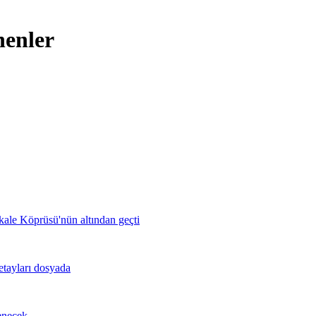
nenler
le Köprüsü'nün altından geçti
detayları dosyada
enecek