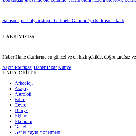
Samsunspor İtalyan stoper Gabriele Guarino’yu kadrosuna kattı
HAKKIMIZDA
Haber Hane okurlarına en güncel ve en hızlı şekilde, doğru tarafsız ve 
Yayın Politikası
Haber İhbar
Künye
KATEGORİLER
Arkeoloji
Asayiş
Astroloji
Bilim
Çevre
Dünya
Eğitim
Ekonomi
Genel
Genel Yayın Yönetmeni