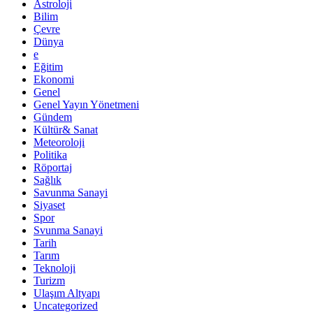
Astroloji
Bilim
Çevre
Dünya
e
Eğitim
Ekonomi
Genel
Genel Yayın Yönetmeni
Gündem
Kültür& Sanat
Meteoroloji
Politika
Röportaj
Sağlık
Savunma Sanayi
Siyaset
Spor
Svunma Sanayi
Tarih
Tarım
Teknoloji
Turizm
Ulaşım Altyapı
Uncategorized