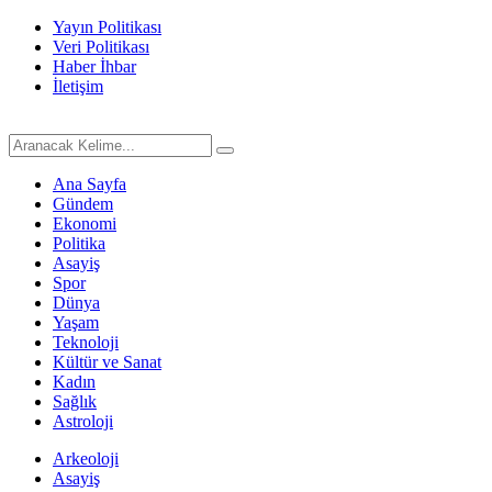
Yayın Politikası
Veri Politikası
Haber İhbar
İletişim
Ana Sayfa
Gündem
Ekonomi
Politika
Asayiş
Spor
Dünya
Yaşam
Teknoloji
Kültür ve Sanat
Kadın
Sağlık
Astroloji
Arkeoloji
Asayiş