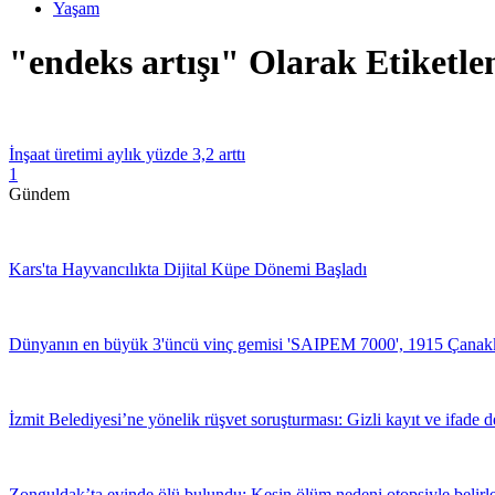
Yaşam
"endeks artışı" Olarak Etiketle
İnşaat üretimi aylık yüzde 3,2 arttı
1
Gündem
Kars'ta Hayvancılıkta Dijital Küpe Dönemi Başladı
Dünyanın en büyük 3'üncü vinç gemisi 'SAIPEM 7000', 1915 Çanakka
İzmit Belediyesi’ne yönelik rüşvet soruşturması: Gizli kayıt ve ifade 
Zonguldak’ta evinde ölü bulundu: Kesin ölüm nedeni otopsiyle belirl