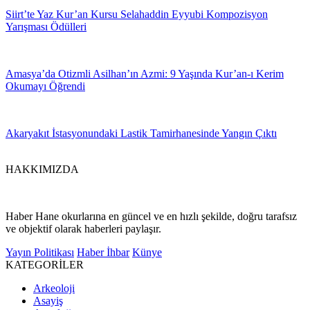
Siirt’te Yaz Kur’an Kursu Selahaddin Eyyubi Kompozisyon
Yarışması Ödülleri
Amasya’da Otizmli Asilhan’ın Azmi: 9 Yaşında Kur’an-ı Kerim
Okumayı Öğrendi
Akaryakıt İstasyonundaki Lastik Tamirhanesinde Yangın Çıktı
HAKKIMIZDA
Haber Hane okurlarına en güncel ve en hızlı şekilde, doğru tarafsız
ve objektif olarak haberleri paylaşır.
Yayın Politikası
Haber İhbar
Künye
KATEGORİLER
Arkeoloji
Asayiş