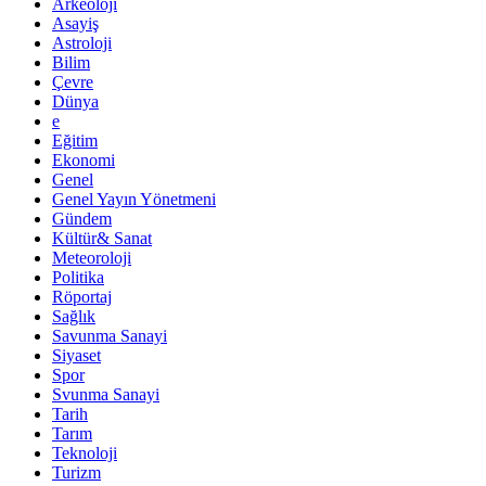
Arkeoloji
Asayiş
Astroloji
Bilim
Çevre
Dünya
e
Eğitim
Ekonomi
Genel
Genel Yayın Yönetmeni
Gündem
Kültür& Sanat
Meteoroloji
Politika
Röportaj
Sağlık
Savunma Sanayi
Siyaset
Spor
Svunma Sanayi
Tarih
Tarım
Teknoloji
Turizm