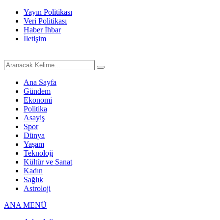
Yayın Politikası
Veri Politikası
Haber İhbar
İletişim
Ana Sayfa
Gündem
Ekonomi
Politika
Asayiş
Spor
Dünya
Yaşam
Teknoloji
Kültür ve Sanat
Kadın
Sağlık
Astroloji
ANA MENÜ