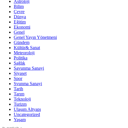
Astroloji
Bilim
Çevre
Dünya
Eğitim
Ekonomi
Genel
Genel Yayın Yönetmeni
Gündem
Kültür& Sanat
Meteoroloji
Politika
Sağlık
Savunma Sanayi
Siyaset
Spor
Svunma Sanayi
Tarih
Tarım
Teknoloji
Turizm
Ulaşım Altyapı
Uncategorized
Yaşam