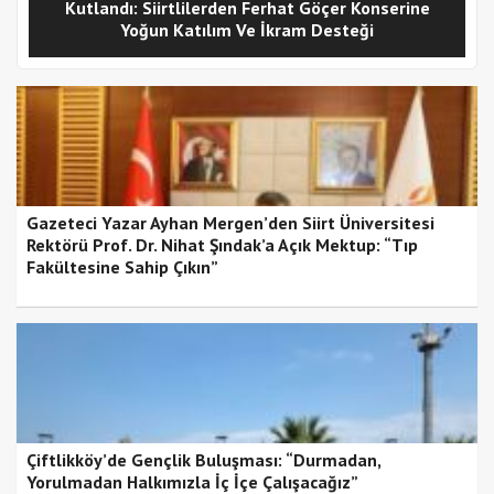
Kutlandı: Siirtlilerden Ferhat Göçer Konserine
Yoğun Katılım Ve İkram Desteği
Gazeteci Yazar Ayhan Mergen’den Siirt Üniversitesi
Rektörü Prof. Dr. Nihat Şındak’a Açık Mektup: “Tıp
Fakültesine Sahip Çıkın”
Çiftlikköy’de Gençlik Buluşması: “Durmadan,
Yorulmadan Halkımızla İç İçe Çalışacağız”