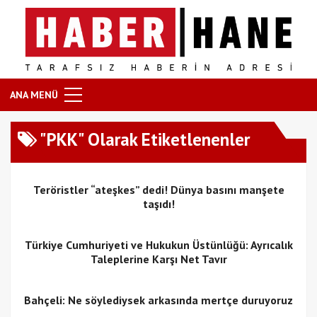
ANA MENÜ
"PKK" Olarak Etiketlenenler
Teröristler “ateşkes” dedi! Dünya basını manşete
taşıdı!
Türkiye Cumhuriyeti ve Hukukun Üstünlüğü: Ayrıcalık
Taleplerine Karşı Net Tavır
Bahçeli: Ne söylediysek arkasında mertçe duruyoruz