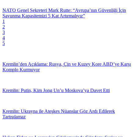
NATO Genel Sekreteri Mark Rutte: “Avrupa’nın Güvenliği İçin
Savunma Kapasitemizi 5 Kat Artırmalıyız”
1
2
3
4
5
Kremlin’den Açıklama: Rusya, Çin ve Kuzey Kore ABD’ye Karşı
Komplo Kurmuyor
Kremlin: Putin, Kim Jong Un’u Moskova’ya Davet Etti
Kremlin: Ukrayna ile Ateşkes Nüanslar Göz Ardı Edilerek
Tartışılamaz