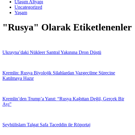
Ulaşım Altyapı
Uncategorized
Yaşam
"Rusya" Olarak Etiketlenenler
Ukrayna’daki Nükleer Santral Yakınına Dron Düştü
Kremlin: Rusya Biyolojik Silahlardan Vazgeçilme Sürecine
Katılmaya Hazır
Kremlin’den Trump’a Yanıt: “Rusya Kağıttan Değil, Gerçek Bir
Ayı”
Şeyhülislam Talgat Safa Taceddin ile Röportaj