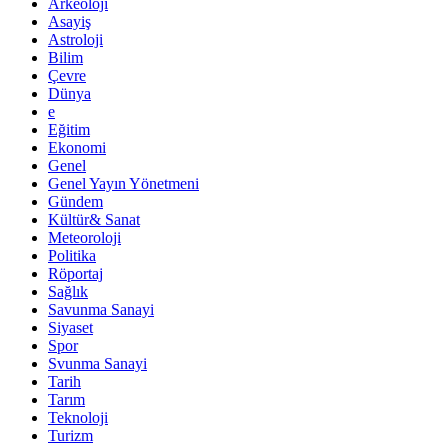
Arkeoloji
Asayiş
Astroloji
Bilim
Çevre
Dünya
e
Eğitim
Ekonomi
Genel
Genel Yayın Yönetmeni
Gündem
Kültür& Sanat
Meteoroloji
Politika
Röportaj
Sağlık
Savunma Sanayi
Siyaset
Spor
Svunma Sanayi
Tarih
Tarım
Teknoloji
Turizm