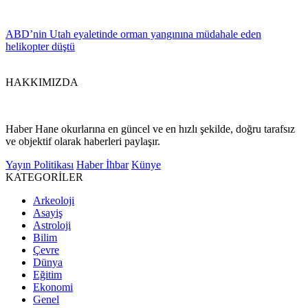
ABD’nin Utah eyaletinde orman yangınına müdahale eden
helikopter düştü
HAKKIMIZDA
Haber Hane okurlarına en güncel ve en hızlı şekilde, doğru tarafsız
ve objektif olarak haberleri paylaşır.
Yayın Politikası
Haber İhbar
Künye
KATEGORİLER
Arkeoloji
Asayiş
Astroloji
Bilim
Çevre
Dünya
Eğitim
Ekonomi
Genel