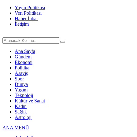
Yayın Politikası
Veri Politikası
Haber İhbar
İletişim
Ana Sayfa
Gündem
Ekonomi
Politika
Asayiş
Spor
Dünya
Yaşam
Teknoloji
Kültür ve Sanat
Kadın
Sağlık
Astroloji
ANA MENÜ