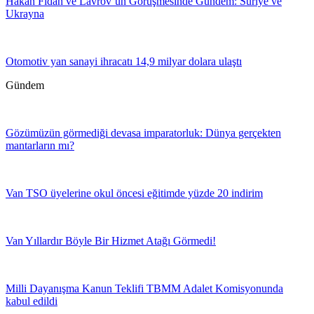
Hakan Fidan ve Lavrov’un Görüşmesinde Gündem: Suriye ve
Ukrayna
Otomotiv yan sanayi ihracatı 14,9 milyar dolara ulaştı
Gündem
Gözümüzün görmediği devasa imparatorluk: Dünya gerçekten
mantarların mı?
Van TSO üyelerine okul öncesi eğitimde yüzde 20 indirim
Van Yıllardır Böyle Bir Hizmet Atağı Görmedi!
Milli Dayanışma Kanun Teklifi TBMM Adalet Komisyonunda
kabul edildi